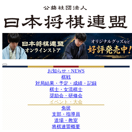
お知らせ・NEWS
棋戦
対局結果・予定・成績・記録
棋士・女流棋士
奨励会・研修会
イベント・大会
免状
支部・指導員
道場・教室
将棋連盟概要