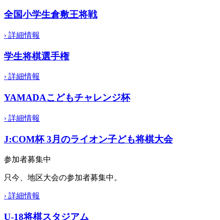
全国小学生倉敷王将戦
›
詳細情報
学生将棋選手権
›
詳細情報
YAMADAこどもチャレンジ杯
›
詳細情報
J:COM杯 3月のライオン子ども将棋大会
参加者募集中
只今、地区大会の参加者募集中。
›
詳細情報
U-18将棋スタジアム