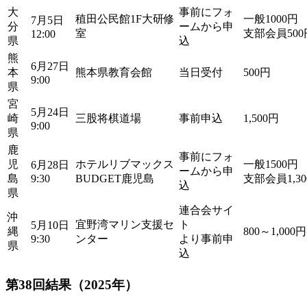
大
事前にフォ
稙田公民館1F大研修
一般1000円
7月5日
分
ームから申
室
支部会員500
12:00
県
込
熊
6月27日
本
熊本県教育会館
当日受付
500円
9:00
県
宮
5月24日
崎
三股将棋道場
事前申込
1,500円
9:00
県
鹿
事前にフォ
児
ホテルリブマックス
一般1500円
6月28日
ームから申
島
9:30
BUDGET鹿児島
支部会員1,30
込
県
連合会サイ
沖
宜野湾マリン支援セ
ト
5月10日
縄
800～1,000円
9:30
ンター
より事前申
県
込
第38回結果（2025年）