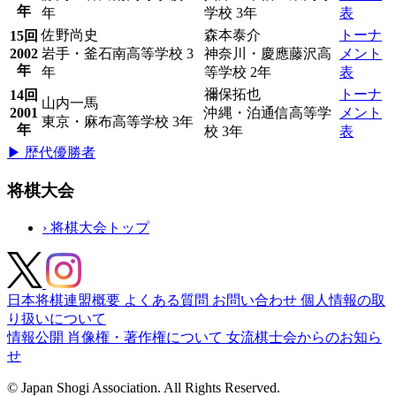
年
年
学校 3年
表
佐野尚史
森本泰介
トーナ
15回
2002
岩手・釜石南高等学校 3
神奈川・慶應藤沢高
メント
年
年
等学校 2年
表
禰保拓也
トーナ
14回
山内一馬
2001
沖縄・泊通信高等学
メント
東京・麻布高等学校 3年
年
校 3年
表
▶ 歴代優勝者
将棋大会
›
将棋大会トップ
日本将棋連盟概要
よくある質問
お問い合わせ
個人情報の取
り扱いについて
情報公開
肖像権・著作権について
女流棋士会からのお知ら
せ
© Japan Shogi Association. All Rights Reserved.