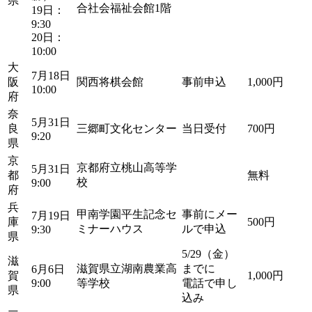
県
合社会福祉会館1階
19日：
9:30
20日：
10:00
大
7月18日
阪
関西将棋会館
事前申込
1,000円
10:00
府
奈
5月31日
良
三郷町文化センター
当日受付
700円
9:20
県
京
京都府立桃山高等学
5月31日
都
無料
校
9:00
府
兵
甲南学園平生記念セ
事前にメー
7月19日
庫
500円
ミナーハウス
ルで申込
9:30
県
5/29（金）
滋
滋賀県立湖南農業高
までに
6月6日
賀
1,000円
9:00
等学校
電話で申し
県
込み