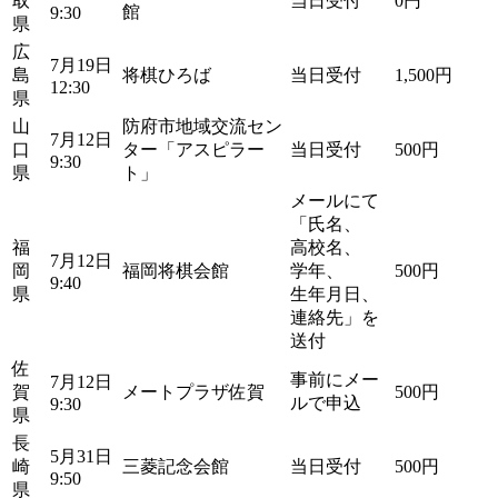
取
当日受付
0円
館
9:30
県
広
7月19日
島
将棋ひろば
当日受付
1,500円
12:30
県
山
防府市地域交流セン
7月12日
口
ター「アスピラー
当日受付
500円
9:30
県
ト」
メールにて
「氏名、
福
高校名、
7月12日
岡
福岡将棋会館
学年、
500円
9:40
県
生年月日、
連絡先」を
送付
佐
事前にメー
7月12日
賀
メートプラザ佐賀
500円
ルで申込
9:30
県
長
5月31日
崎
三菱記念会館
当日受付
500円
9:50
県