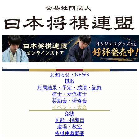
お知らせ・NEWS
棋戦
対局結果・予定・成績・記録
棋士・女流棋士
奨励会・研修会
イベント・大会
免状
支部・指導員
道場・教室
将棋連盟概要