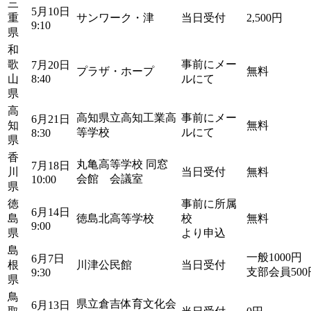
三
5月10日
重
サンワーク・津
当日受付
2,500円
9:10
県
和
歌
事前にメー
7月20日
プラザ・ホープ
無料
山
8:40
ルにて
県
高
高知県立高知工業高
事前にメー
6月21日
知
無料
等学校
ルにて
8:30
県
香
丸亀高等学校 同窓
7月18日
川
当日受付
無料
会館 会議室
10:00
県
徳
事前に所属
6月14日
島
徳島北高等学校
校
無料
9:00
県
より申込
島
一般1000円
6月7日
根
川津公民館
当日受付
支部会員500
9:30
県
鳥
県立倉吉体育文化会
6月13日