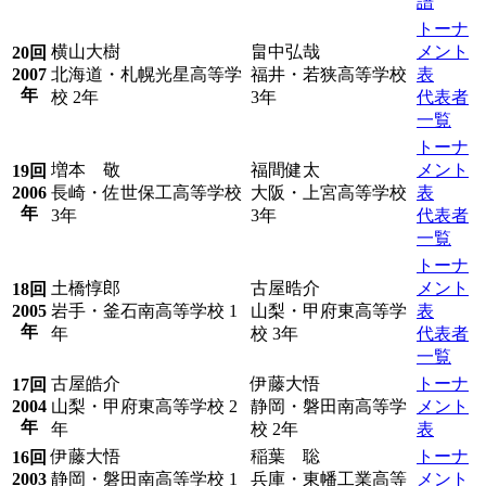
譜
トーナ
横山大樹
畠中弘哉
メント
20回
2007
北海道・札幌光星高等学
福井・若狭高等学校
表
年
校 2年
3年
代表者
一覧
トーナ
増本 敬
福間健太
メント
19回
2006
長崎・佐世保工高等学校
大阪・上宮高等学校
表
年
3年
3年
代表者
一覧
トーナ
土橋惇郎
古屋晧介
メント
18回
2005
岩手・釜石南高等学校 1
山梨・甲府東高等学
表
年
年
校 3年
代表者
一覧
古屋皓介
伊藤大悟
トーナ
17回
2004
山梨・甲府東高等学校 2
静岡・磐田南高等学
メント
年
年
校 2年
表
伊藤大悟
稲葉 聡
トーナ
16回
2003
静岡・磐田南高等学校 1
兵庫・東幡工業高等
メント