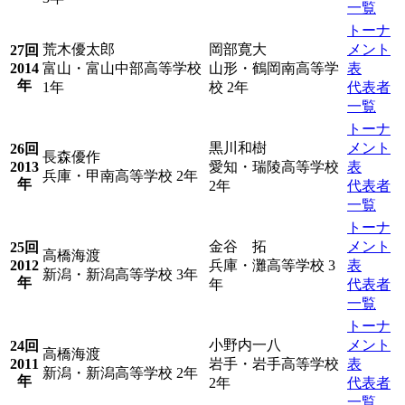
一覧
トーナ
荒木優太郎
岡部寛大
メント
27回
2014
富山・富山中部高等学校
山形・鶴岡南高等学
表
年
1年
校 2年
代表者
一覧
トーナ
黒川和樹
メント
26回
長森優作
2013
愛知・瑞陵高等学校
表
兵庫・甲南高等学校 2年
年
2年
代表者
一覧
トーナ
金谷 拓
メント
25回
高橋海渡
2012
兵庫・灘高等学校 3
表
新潟・新潟高等学校 3年
年
年
代表者
一覧
トーナ
小野内一八
メント
24回
高橋海渡
2011
岩手・岩手高等学校
表
新潟・新潟高等学校 2年
年
2年
代表者
一覧