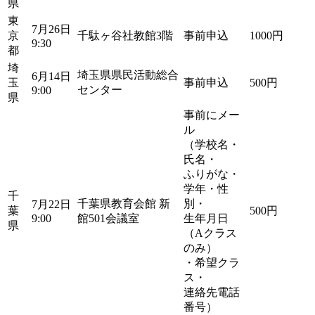
県
東
7月26日
京
千駄ヶ谷社教館3階
事前申込
1000円
9:30
都
埼
埼玉県県民活動総合
6月14日
玉
事前申込
500円
センター
9:00
県
事前にメー
ル
（学校名・
氏名・
ふりがな・
学年・性
千
千葉県教育会館 新
別・
7月22日
葉
500円
9:00
館501会議室
生年月日
県
（Aクラス
のみ）
・希望クラ
ス・
連絡先電話
番号）