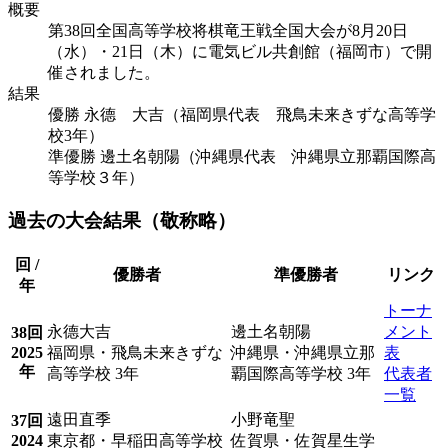
概要
第38回全国高等学校将棋竜王戦全国大会が8月20日
（水）・21日（木）に電気ビル共創館（福岡市）で開
催されました。
結果
優勝
永德 大吉（福岡県代表 飛鳥未来きずな高等学
校3年）
準優勝
邊土名朝陽（沖縄県代表 沖縄県立那覇国際高
等学校３年）
過去の大会結果（敬称略）
回 /
優勝者
準優勝者
リンク
年
トーナ
永德大吉
邊土名朝陽
メント
38回
2025
福岡県・飛鳥未来きずな
沖縄県・沖縄県立那
表
年
高等学校 3年
覇国際高等学校 3年
代表者
一覧
遠田直季
小野竜聖
37回
2024
東京都・早稲田高等学校
佐賀県・佐賀星生学