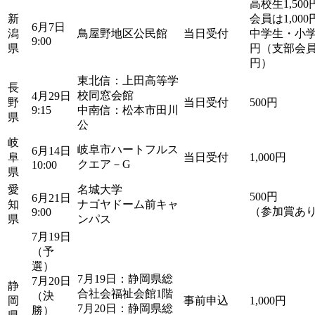
高校生1,50
新
会員は1,000
6月7日
潟
鳥屋野地区公民館
当日受付
中学生・小学生
9:00
県
円（支部会員
円）
東北信：上田高等学
長
校同窓会館
4月29日
野
当日受付
500円
9:15
中南信：松本市田川
県
公
岐
岐阜市ハートフルス
6月14日
阜
当日受付
1,000円
クエア－G
10:00
県
愛
名城大学
500円
6月21日
知
ナゴヤドーム前キャ
（参加賞あ
9:00
県
ンパス
7月19日
（予
選）
7月19日：静岡県総
7月20日
静
合社会福祉会館1階
（決
岡
事前申込
1,000円
7月20日：静岡県総
勝）