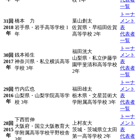
一覧
トーナ
橋本 力
葉山創太
メント
31回
2018
岩手県・岩手高等学校 1
佐賀県・早稲田佐賀
表
年
年
高等学校 2年
代表者
一覧
トーナ
福田洸大
銭本裕生
メント
30回
山梨県・私立伊藤学
2017
神奈川県・私立横浜高等
表
園甲斐清和高等学校
年
学校 3年
代表者
2年
一覧
トーナ
竹内広也
福田雄太
メント
29回
2016
山梨県・山梨学院高等学
栃木県・文星芸術大
表
年
校 3年
学附属高等学校 3年
代表者
一覧
トーナ
下西哲伸
上村友大
メント
28回
大阪府・国立大阪教育大
2015
茨城・茨城県立太田
表
学附属高等学校平野校舎
年
第一高等学校 2年
代表者
3年