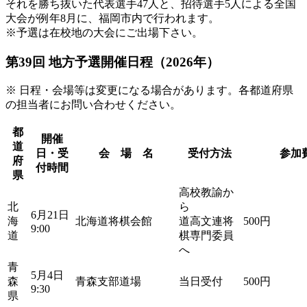
それを勝ち抜いた代表選手47人と、招待選手5人による全国
大会が例年8月に、福岡市内で行われます。
※予選は在校地の大会にご出場下さい。
第39回 地方予選開催日程（2026年）
※ 日程・会場等は変更になる場合があります。各都道府県
の担当者にお問い合わせください。
都
開催
道
日・受
会 場 名
受付方法
参加
府
付時間
県
高校教諭か
北
ら
6月21日
海
北海道将棋会館
道高文連将
500円
9:00
道
棋専門委員
へ
青
5月4日
森
青森支部道場
当日受付
500円
9:30
県