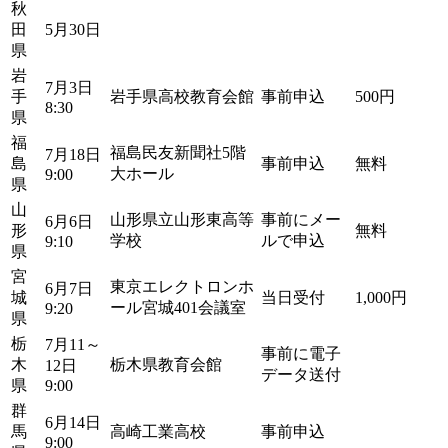
秋
田
5月30日
県
岩
7月3日
手
岩手県高校教育会館
事前申込
500円
8:30
県
福
福島民友新聞社5階
7月18日
島
事前申込
無料
大ホール
9:00
県
山
山形県立山形東高等
事前にメー
6月6日
形
無料
学校
ルで申込
9:10
県
宮
東京エレクトロンホ
6月7日
城
当日受付
1,000円
ール宮城401会議室
9:20
県
栃
7月11～
事前に電子
木
栃木県教育会館
12日
データ送付
県
9:00
群
6月14日
馬
高崎工業高校
事前申込
9:00