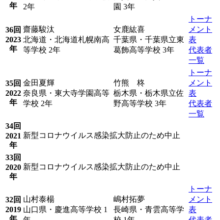
年
2年
園 3年
トーナ
齋藤駿汰
女鹿紘喜
メント
36回
2023
北海道・北海道札幌南高
千葉県・千葉県立東
表
年
等学校 2年
葛飾高等学校 3年
代表者
一覧
トーナ
金田夏輝
竹熊 柊
メント
35回
2022
奈良県・東大寺学園高等
栃木県・栃木県立佐
表
年
学校 2年
野高等学校 3年
代表者
一覧
34回
新型コロナウイルス感染拡大防止のため中止
2021
年
33回
新型コロナウイルス感染拡大防止のため中止
2020
年
トーナ
山村泰楊
嶋村拓夢
メント
32回
2019
山口県・慶進高等学校 1
長崎県・青雲高等学
表
年
年
校 1年
代表者