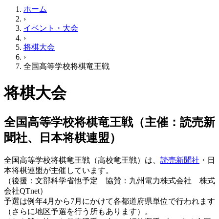
ホーム
›
イベント・大会
›
将棋大会
›
全国高等学校将棋竜王戦
将棋大会
全国高等学校将棋竜王戦（主催：読売新
聞社、日本将棋連盟）
全国高等学校将棋竜王戦（高校竜王戦）は、
読売新聞社
・日
本将棋連盟が主催しています。
（後援：文部科学省他予定 協賛：九州電力株式会社 株式
会社QTnet）
予選は例年4月から7月にかけて各都道府県単位で行われます
（さらに地区予選を行う所もあります）。