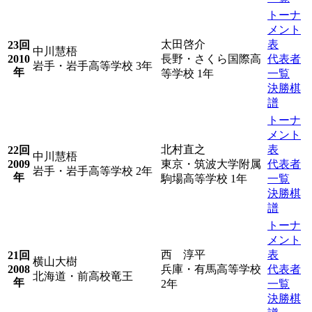
トーナ
メント
太田啓介
表
23回
中川慧梧
2010
長野・さくら国際高
代表者
岩手・岩手高等学校 3年
年
等学校 1年
一覧
決勝棋
譜
トーナ
メント
北村直之
表
22回
中川慧梧
2009
東京・筑波大学附属
代表者
岩手・岩手高等学校 2年
年
駒場高等学校 1年
一覧
決勝棋
譜
トーナ
メント
西 淳平
表
21回
横山大樹
2008
兵庫・有馬高等学校
代表者
北海道・前高校竜王
年
2年
一覧
決勝棋