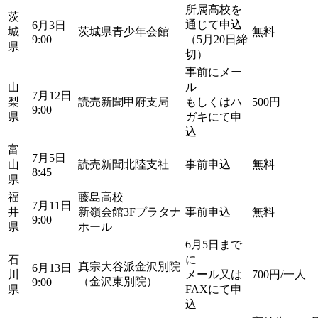
所属高校を
茨
通じて申込
6月3日
城
茨城県青少年会館
無料
9:00
（5月20日締
県
切）
事前にメー
山
ル
7月12日
梨
読売新聞甲府支局
もしくはハ
500円
9:00
県
ガキにて申
込
富
7月5日
山
読売新聞北陸支社
事前申込
無料
8:45
県
福
藤島高校
7月11日
井
新嶺会館3Fプラタナ
事前申込
無料
9:00
県
ホール
6月5日まで
石
に
真宗大谷派金沢別院
6月13日
川
メール又は
700円/一人
（金沢東別院）
9:00
県
FAXにて申
込