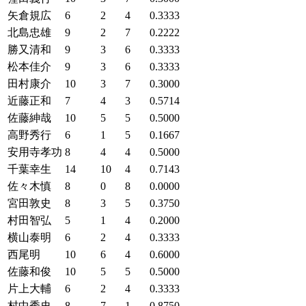
矢倉規広
6
2
4
0.3333
北島忠雄
9
2
7
0.2222
勝又清和
9
3
6
0.3333
松本佳介
9
3
6
0.3333
田村康介
10
3
7
0.3000
近藤正和
7
4
3
0.5714
佐藤紳哉
10
5
5
0.5000
高野秀行
6
1
5
0.1667
安用寺孝功
8
4
4
0.5000
千葉幸生
14
10
4
0.7143
佐々木慎
8
0
8
0.0000
宮田敦史
8
3
5
0.3750
村田智弘
5
1
4
0.2000
横山泰明
6
2
4
0.3333
西尾明
10
6
4
0.6000
佐藤和俊
10
5
5
0.5000
片上大輔
6
2
4
0.3333
村中秀史
8
7
1
0.8750