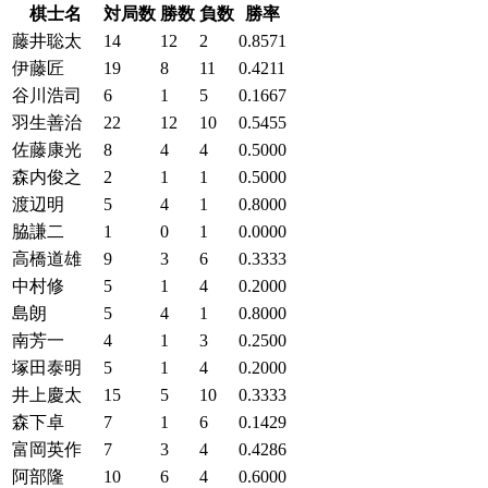
棋士名
対局数
勝数
負数
勝率
藤井聡太
14
12
2
0.8571
伊藤匠
19
8
11
0.4211
谷川浩司
6
1
5
0.1667
羽生善治
22
12
10
0.5455
佐藤康光
8
4
4
0.5000
森内俊之
2
1
1
0.5000
渡辺明
5
4
1
0.8000
脇謙二
1
0
1
0.0000
高橋道雄
9
3
6
0.3333
中村修
5
1
4
0.2000
島朗
5
4
1
0.8000
南芳一
4
1
3
0.2500
塚田泰明
5
1
4
0.2000
井上慶太
15
5
10
0.3333
森下卓
7
1
6
0.1429
富岡英作
7
3
4
0.4286
阿部隆
10
6
4
0.6000