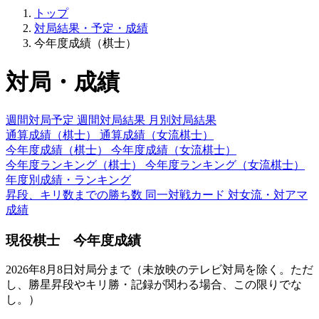
トップ
対局結果・予定・成績
今年度成績（棋士）
対局・成績
週間対局予定
週間対局結果
月別対局結果
通算成績（棋士）
通算成績（女流棋士）
今年度成績（棋士）
今年度成績（女流棋士）
今年度ランキング（棋士）
今年度ランキング（女流棋士）
年度別成績・ランキング
昇段、キリ数までの勝ち数
同一対戦カード
対女流・対アマ
成績
現役棋士 今年度成績
2026年8月8日対局分まで（未放映のテレビ対局を除く。ただ
し、勝星昇段やキリ勝・記録が関わる場合、この限りでな
し。）