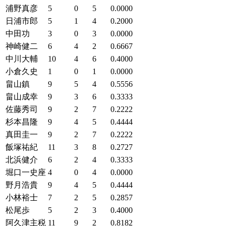
浦野真彦
5
0
5
0.0000
日浦市郎
5
1
4
0.2000
中田功
3
0
3
0.0000
神崎健二
6
4
2
0.6667
中川大輔
10
4
6
0.4000
小倉久史
1
0
1
0.0000
畠山鎮
9
5
4
0.5556
畠山成幸
9
3
6
0.3333
佐藤秀司
9
2
7
0.2222
杉本昌隆
9
4
5
0.4444
真田圭一
9
2
7
0.2222
飯塚祐紀
11
3
8
0.2727
北浜健介
6
2
4
0.3333
堀口一史座
4
0
4
0.0000
野月浩貴
9
4
5
0.4444
小林裕士
7
2
5
0.2857
松尾歩
5
2
3
0.4000
阿久津主税
11
9
2
0.8182