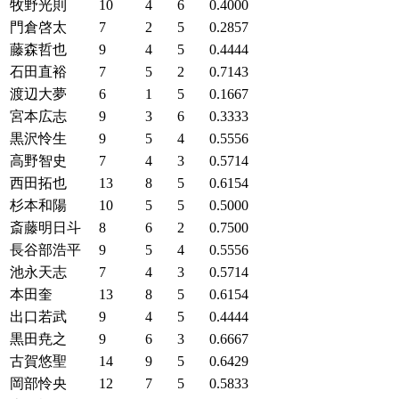
牧野光則
10
4
6
0.4000
門倉啓太
7
2
5
0.2857
藤森哲也
9
4
5
0.4444
石田直裕
7
5
2
0.7143
渡辺大夢
6
1
5
0.1667
宮本広志
9
3
6
0.3333
黒沢怜生
9
5
4
0.5556
高野智史
7
4
3
0.5714
西田拓也
13
8
5
0.6154
杉本和陽
10
5
5
0.5000
斎藤明日斗
8
6
2
0.7500
長谷部浩平
9
5
4
0.5556
池永天志
7
4
3
0.5714
本田奎
13
8
5
0.6154
出口若武
9
4
5
0.4444
黒田尭之
9
6
3
0.6667
古賀悠聖
14
9
5
0.6429
岡部怜央
12
7
5
0.5833