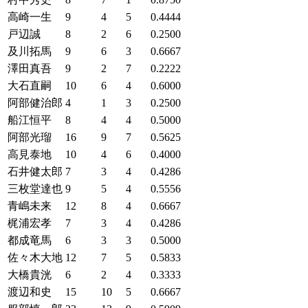
高崎一生
9
4
5
0.4444
戸辺誠
8
2
6
0.2500
及川拓馬
9
6
3
0.6667
澤田真吾
9
2
7
0.2222
大石直嗣
10
6
4
0.6000
阿部健治郎
4
1
3
0.2500
船江恒平
8
4
4
0.5000
阿部光瑠
16
9
7
0.5625
高見泰地
10
4
6
0.4000
石井健太郎
7
3
4
0.4286
三枚堂達也
9
5
4
0.5556
青嶋未来
12
8
4
0.6667
梶浦宏孝
7
3
4
0.4286
都成竜馬
6
3
3
0.5000
佐々木大地
12
7
5
0.5833
大橋貴洸
6
2
4
0.3333
渡辺和史
15
10
5
0.6667