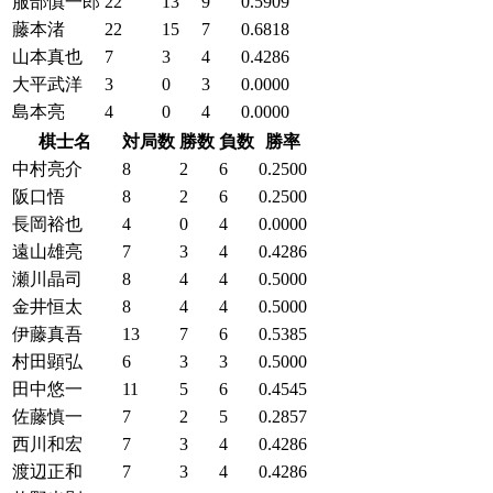
服部慎一郎
22
13
9
0.5909
藤本渚
22
15
7
0.6818
山本真也
7
3
4
0.4286
大平武洋
3
0
3
0.0000
島本亮
4
0
4
0.0000
棋士名
対局数
勝数
負数
勝率
中村亮介
8
2
6
0.2500
阪口悟
8
2
6
0.2500
長岡裕也
4
0
4
0.0000
遠山雄亮
7
3
4
0.4286
瀬川晶司
8
4
4
0.5000
金井恒太
8
4
4
0.5000
伊藤真吾
13
7
6
0.5385
村田顕弘
6
3
3
0.5000
田中悠一
11
5
6
0.4545
佐藤慎一
7
2
5
0.2857
西川和宏
7
3
4
0.4286
渡辺正和
7
3
4
0.4286