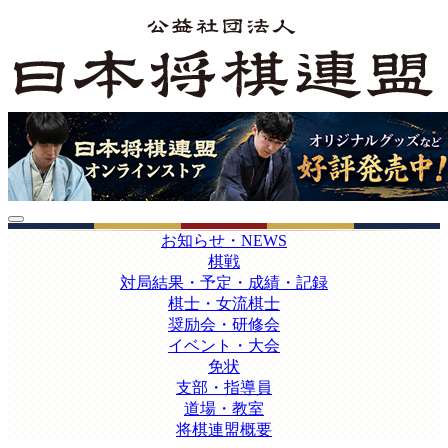
お知らせ・NEWS
棋戦
対局結果・予定・成績・記録
棋士・女流棋士
奨励会・研修会
イベント・大会
免状
支部・指導員
道場・教室
将棋連盟概要