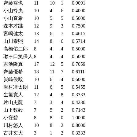
齊藤裕也
11
10
1
0.9091
小山怜央
10
4
6
0.4000
小山直希
10
5
5
0.5000
森本才跳
12
9
3
0.7500
宮嶋健太
13
6
7
0.4615
山川泰熙
14
8
6
0.5714
高橋佑二郎
8
4
4
0.5000
獺ヶ口笑保人
8
4
4
0.5000
吉池隆真
17
12
5
0.7059
齊藤優希
18
11
7
0.6111
炭崎俊毅
10
6
4
0.6000
岩村凛太朗
11
6
5
0.5455
生垣寛人
12
4
8
0.3333
片山史龍
7
3
4
0.4286
山下数毅
7
5
2
0.7143
小窪碧
8
8
0
1.0000
川村悠人
10
8
2
0.8000
古井丈大
3
1
2
0.3333