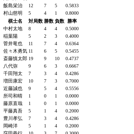
飯島栄治
12
7
5
0.5833
村山慈明
5
4
1
0.8000
棋士名
対局数
勝数
負数
勝率
中村太地
8
4
4
0.5000
稲葉陽
5
2
3
0.4000
菅井竜也
11
7
4
0.6364
佐々木勇気
11
6
5
0.5455
斎藤慎太郎
19
9
10
0.4737
八代弥
9
6
3
0.6667
千田翔太
7
3
4
0.4286
増田康宏
10
7
3
0.7000
近藤誠也
9
5
4
0.5556
所司和晴
1
0
1
0.0000
藤原直哉
1
0
1
0.0000
平藤真吾
5
1
4
0.2000
豊川孝弘
7
3
4
0.4286
岡崎洋
5
1
4
0.2000
窪田義行
10
3
7
0.3000