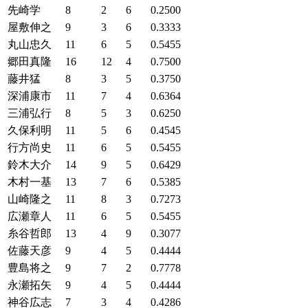
先崎学
8
2
6
0.2500
屋敷伸之
9
3
6
0.3333
丸山忠久
11
6
5
0.5455
郷田真隆
16
12
4
0.7500
藤井猛
8
3
5
0.3750
深浦康市
11
7
4
0.6364
三浦弘行
8
5
3
0.6250
久保利明
11
5
6
0.4545
行方尚史
11
6
5
0.5455
鈴木大介
14
9
5
0.6429
木村一基
13
7
6
0.5385
山崎隆之
11
8
3
0.7273
広瀬章人
11
6
5
0.5455
糸谷哲郎
13
4
9
0.3077
佐藤天彦
9
4
5
0.4444
豊島将之
9
7
2
0.7778
永瀬拓矢
9
4
5
0.4444
神谷広志
7
3
4
0.4286