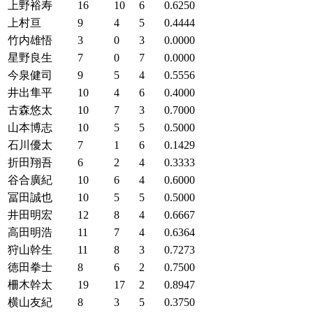
上野裕寿
16
10
6
0.6250
上村亘
9
4
5
0.4444
竹内雄悟
3
0
3
0.0000
星野良生
7
0
7
0.0000
今泉健司
9
5
4
0.5556
井出隼平
10
4
6
0.4000
古森悠太
10
7
3
0.7000
山本博志
10
5
5
0.5000
石川優太
7
1
6
0.1429
折田翔吾
6
2
4
0.3333
谷合廣紀
10
6
4
0.6000
冨田誠也
10
5
5
0.5000
井田明宏
12
8
4
0.6667
高田明浩
11
7
4
0.6364
狩山幹生
11
8
3
0.7273
徳田拳士
8
6
2
0.7500
柵木幹太
19
17
2
0.8947
横山友紀
8
3
5
0.3750