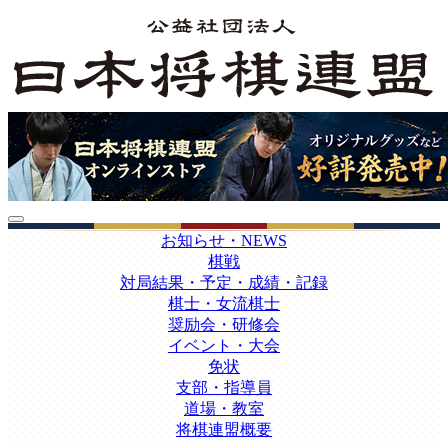
お知らせ・NEWS
棋戦
対局結果・予定・成績・記録
棋士・女流棋士
奨励会・研修会
イベント・大会
免状
支部・指導員
道場・教室
将棋連盟概要