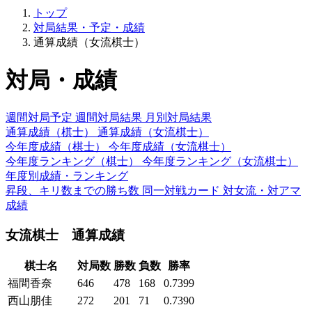
トップ
対局結果・予定・成績
通算成績（女流棋士）
対局・成績
週間対局予定
週間対局結果
月別対局結果
通算成績（棋士）
通算成績（女流棋士）
今年度成績（棋士）
今年度成績（女流棋士）
今年度ランキング（棋士）
今年度ランキング（女流棋士）
年度別成績・ランキング
昇段、キリ数までの勝ち数
同一対戦カード
対女流・対アマ
成績
女流棋士 通算成績
棋士名
対局数
勝数
負数
勝率
福間香奈
646
478
168
0.7399
西山朋佳
272
201
71
0.7390