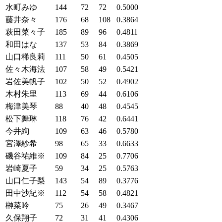
水町みゆ
144
72
72
0.5000
藤井奈々
176
68
108
0.3864
萩田菜々子
185
89
96
0.4811
和田はな
137
53
84
0.3869
山口稀良莉
111
50
61
0.4505
佐々木海法
107
58
49
0.5421
岩佐美帆子
102
50
52
0.4902
木村朱里
113
69
44
0.6106
梅津美琴
88
40
48
0.4545
松下舞琳
118
76
42
0.6441
今井絢
109
63
46
0.5780
宮澤紗希
98
65
33
0.6633
磯谷祐維※
109
84
25
0.7706
岩崎夏子
59
34
25
0.5763
山口仁子梨
143
54
89
0.3776
田中沙紀※
112
54
58
0.4821
榊菜吟
75
26
49
0.3467
久保翔子
72
31
41
0.4306