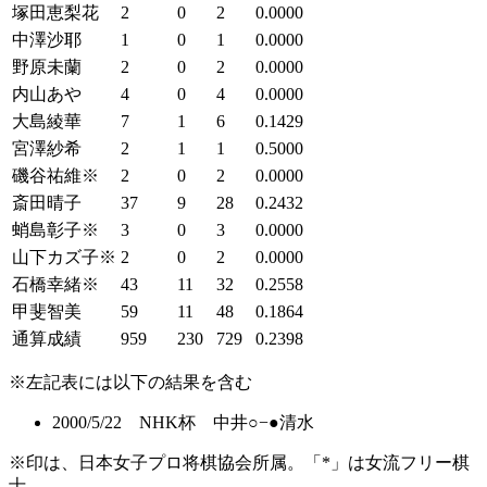
塚田恵梨花
2
0
2
0.0000
中澤沙耶
1
0
1
0.0000
野原未蘭
2
0
2
0.0000
内山あや
4
0
4
0.0000
大島綾華
7
1
6
0.1429
宮澤紗希
2
1
1
0.5000
磯谷祐維※
2
0
2
0.0000
斎田晴子
37
9
28
0.2432
蛸島彰子※
3
0
3
0.0000
山下カズ子※
2
0
2
0.0000
石橋幸緒※
43
11
32
0.2558
甲斐智美
59
11
48
0.1864
通算成績
959
230
729
0.2398
※左記表には以下の結果を含む
2000/5/22 NHK杯 中井○−●清水
※印は、日本女子プロ将棋協会所属。「*」は女流フリー棋
士。