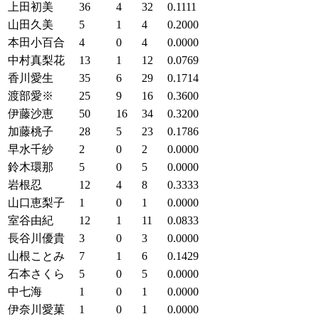
上田初美
36
4
32
0.1111
山田久美
5
1
4
0.2000
本田小百合
4
0
4
0.0000
中村真梨花
13
1
12
0.0769
香川愛生
35
6
29
0.1714
渡部愛※
25
9
16
0.3600
伊藤沙恵
50
16
34
0.3200
加藤桃子
28
5
23
0.1786
早水千紗
2
0
2
0.0000
鈴木環那
5
0
5
0.0000
岩根忍
12
4
8
0.3333
山口恵梨子
1
0
1
0.0000
室谷由紀
12
1
11
0.0833
長谷川優貴
3
0
3
0.0000
山根ことみ
7
1
6
0.1429
石本さくら
5
0
5
0.0000
中七海
1
0
1
0.0000
伊奈川愛菓
1
0
1
0.0000