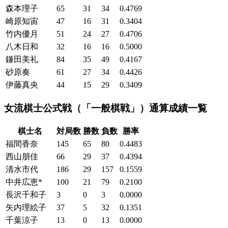
森本理子
65
31
34
0.4769
崎原知宙
47
16
31
0.3404
竹内優月
51
24
27
0.4706
八木日和
32
16
16
0.5000
鎌田美礼
84
35
49
0.4167
砂原奏
61
27
34
0.4426
伊藤真央
44
15
29
0.3409
女流棋士公式戦（「一般棋戦」）通算成績一覧
棋士名
対局数
勝数
負数
勝率
福間香奈
145
65
80
0.4483
西山朋佳
66
29
37
0.4394
清水市代
186
29
157
0.1559
中井広恵*
100
21
79
0.2100
長沢千和子
3
0
3
0.0000
矢内理絵子
37
5
32
0.1351
千葉涼子
13
0
13
0.0000