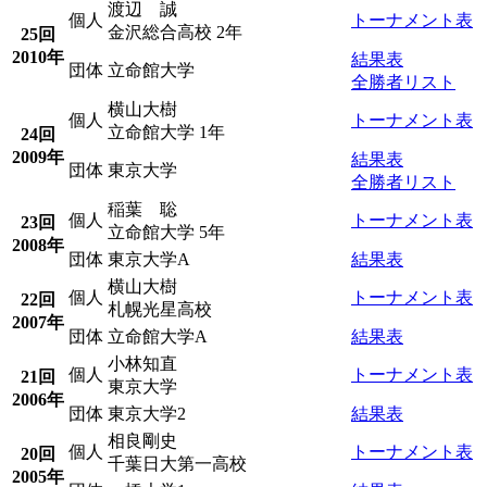
渡辺 誠
個人
トーナメント表
金沢総合高校 2年
25回
2010年
結果表
団体
立命館大学
全勝者リスト
横山大樹
個人
トーナメント表
立命館大学 1年
24回
2009年
結果表
団体
東京大学
全勝者リスト
稲葉 聡
個人
トーナメント表
23回
立命館大学 5年
2008年
団体
東京大学A
結果表
横山大樹
個人
トーナメント表
22回
札幌光星高校
2007年
団体
立命館大学A
結果表
小林知直
個人
トーナメント表
21回
東京大学
2006年
団体
東京大学2
結果表
相良剛史
個人
トーナメント表
20回
千葉日大第一高校
2005年