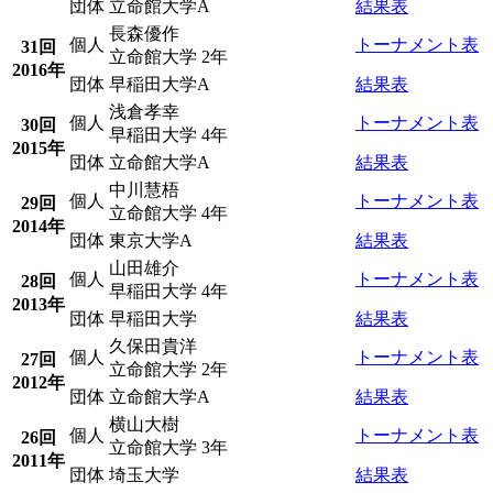
団体
立命館大学A
結果表
長森優作
個人
トーナメント表
31回
立命館大学 2年
2016年
団体
早稲田大学A
結果表
浅倉孝幸
個人
トーナメント表
30回
早稲田大学 4年
2015年
団体
立命館大学A
結果表
中川慧梧
個人
トーナメント表
29回
立命館大学 4年
2014年
団体
東京大学A
結果表
山田雄介
個人
トーナメント表
28回
早稲田大学 4年
2013年
団体
早稲田大学
結果表
久保田貴洋
個人
トーナメント表
27回
立命館大学 2年
2012年
団体
立命館大学A
結果表
横山大樹
個人
トーナメント表
26回
立命館大学 3年
2011年
団体
埼玉大学
結果表