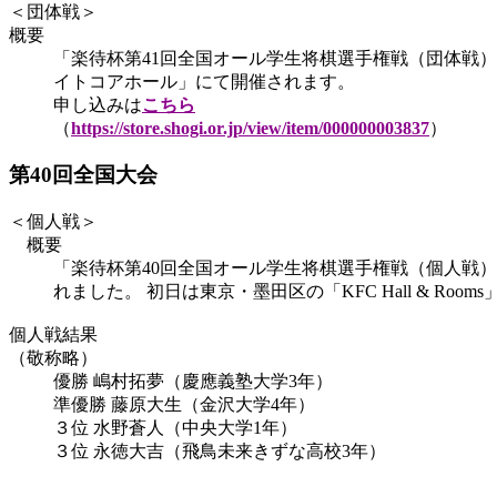
＜団体戦＞
概要
「楽待杯第41回全国オール学生将棋選手権戦（団体戦）
イトコアホール」にて開催されます。
申し込みは
こちら
（
https://store.shogi.or.jp/view/item/000000003837
）
第40回全国大会
＜個人戦＞
概要
「楽待杯第40回全国オール学生将棋選手権戦（個人戦）
れました。 初日は東京・墨田区の「KFC Hall & R
個人戦結果
（敬称略）
優勝
嶋村拓夢（慶應義塾大学3年）
準優勝
藤原大生（金沢大学4年）
３位
水野蒼人（中央大学1年）
３位
永徳大吉（飛鳥未来きずな高校3年）