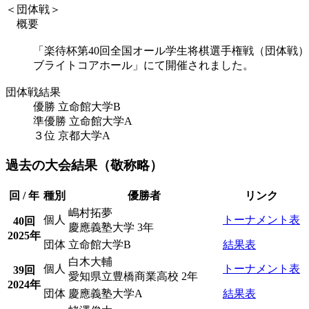
＜団体戦＞
概要
「楽待杯第40回全国オール学生将棋選手権戦（団体戦
ブライトコアホール」にて開催されました。
団体戦結果
優勝
立命館大学B
準優勝
立命館大学A
３位
京都大学A
過去の大会結果（敬称略）
回 / 年
種別
優勝者
リンク
嶋村拓夢
個人
トーナメント表
40回
慶應義塾大学 3年
2025年
団体
立命館大学B
結果表
白木大輔
個人
トーナメント表
39回
愛知県立豊橋商業高校 2年
2024年
団体
慶應義塾大学A
結果表