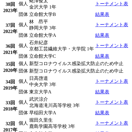
蛯澤俊太
個人
トーナメント表
38回
金沢大学 1年
2023年
団体
立命館大学B
結果表
林 昂平
個人
トーナメント表
37回
静岡大学 3年
2022年
団体
立命館大学A
結果表
石井紀彦
個人
トーナメント表
36回
京都工芸繊維大学・大学院 1年
2021年
団体
立命館大学C
結果表
個人
新型コロナウイルス感染拡大防止のため中止
35回
2020年
団体
新型コロナウイルス感染拡大防止のため中止
日高啓道
個人
トーナメント表
34回
中央大学 3年
2019年
団体
東京大学A
結果表
武沢涼介
個人
トーナメント表
33回
北海道滝川高等学校 3年
2018年
団体
早稲田大学A
結果表
堀田久里生
個人
トーナメント表
32回
鹿島学園高等学校 3年
2017年