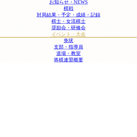
お知らせ・NEWS
棋戦
対局結果・予定・成績・記録
棋士・女流棋士
奨励会・研修会
イベント・大会
免状
支部・指導員
道場・教室
将棋連盟概要