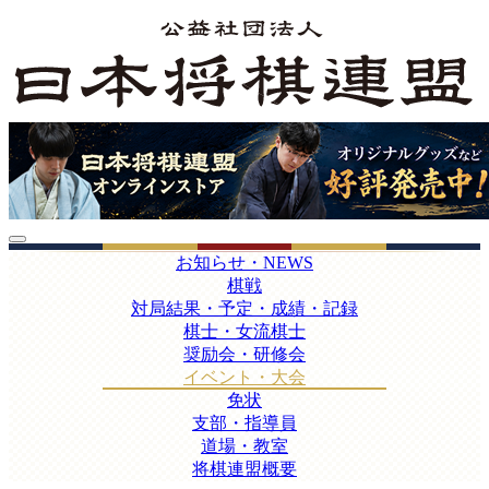
お知らせ・NEWS
棋戦
対局結果・予定・成績・記録
棋士・女流棋士
奨励会・研修会
イベント・大会
免状
支部・指導員
道場・教室
将棋連盟概要