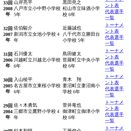
山岸亮平
黒田尭之
33回
ント表
八戸市立小中野小学校
松山市立味酒小学
2008
代表選手
年
5年
校 6年
一覧
トーナメ
佐伯駿介
近藤誠也
32回
ント表
新潟市立女池小学校 4
八千代市立勝田台
2007
代表選手
年
年
小学校 5年
一覧
トーナメ
石川優太
島田健太
31回
ント表
川越町立川越北小学校
世羅町立中央小学
2006
代表選手
年
6年
校 6年
一覧
トーナメ
入山稜平
青木 翔
30回
ント表
名古屋市立東桜小学校
妻沼町立妻沼南小
2005
代表選手
年
6年
学校 6年
一覧
トーナメ
佐々木勇気
菅井竜也
29回
ント表
三郷市立鷹野小学校 4
御津町立御津小学
2004
代表選手
年
年
校 6年
一覧
トーナメ
杉本和陽
工藤俊介