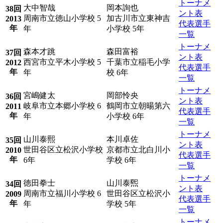
トーナメ
大中智哉
岡本詢也
38回
ント表
周南市立徳山小学校 5
加古川市立東神吉
2013
代表選手
年
年
小学校 5年
一覧
トーナメ
森本才跳
森田富裕
37回
ント表
西宮市立平木小学校 5
千葉市立稲毛小学
2012
代表選手
年
年
校 6年
一覧
トーナメ
宮嶋健太
岡部怜央
36回
ント表
岐阜市立本郷小学校 6
鶴岡市立朝暘第六
2011
代表選手
年
年
小学校 6年
一覧
トーナメ
山川泰熙
本川卓佐
35回
ント表
世田谷区立松沢小学校
京都市立北白川小
2010
代表選手
年
6年
学校 6年
一覧
トーナメ
徳田拳士
山川泰煕
34回
ント表
周南市立福川小学校 6
世田谷区立松沢小
2009
代表選手
年
年
学校 5年
一覧
トーナメ