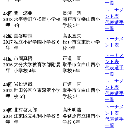
一覧
トーナメ
間 悠亜
長澤 魁
43回
ント表
永平寺町立松岡小学校
瀬戸市立幡山西小
2018
代表選手
年
4年
学校 5年
一覧
圓谷晴揮
高坂直矢
42回
トーナメ
2017
私立小野学園小学校 6
松戸市立東部小学
ント表
年
年
校 4年
トーナメ
市岡真悟
正道 直
41回
ント表
大分大学教育学部附属
取手市立白山西小
2016
代表選手
年
小学校 4年
学校 6年
一覧
トーナメ
岩松達哉
正道 直
40回
ント表
世田谷区立東深沢小学
取手市立白山西小
2015
代表選手
年
校 6年
学校 5年
一覧
トーナメ
北村啓太郎
高田明浩
39回
ント表
江東区立毛利小学校 5
各務原市立陵南小
2014
代表選手
年
年
学校 6年
一覧