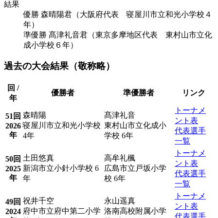
結果
優勝
森晴陽君（大阪府代表 寝屋川市立和光小学校４
年）
準優勝
髙津礼音君（東京多摩地区代表 東村山市立化
成小学校６年）
過去の大会結果（敬称略）
回 /
優勝者
準優勝者
リンク
年
トーナメ
森晴陽
髙津礼音
51回
ント表
寝屋川市立和光小学校
東村山市立化成小
2026
代表選手
年
4年
学校 6年
一覧
トーナメ
土田悠真
高牟礼楓
50回
ント表
新潟市立小針小学校 6
広島市立戸坂小学
2025
代表選手
年
年
校 6年
一覧
トーナメ
祝井千空
永山遥真
49回
ント表
府中市立府中第二小学
洛南高校附属小学
2024
代表選手