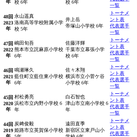
年
校 6年
校 6年
一覧
トーナメ
永山遥真
48回
井上岳
ント表
洛南高等学校附属小学
2023
帝塚山小学校 6年
代表選手
年
校 5年
一覧
トーナメ
嶋田旬吾
佐藤洋輝
47回
ント表
熊本市立詫麻原小学校
千葉市立幕張小学
2022
代表選手
年
6年
校 6年
一覧
トーナメ
鳴瀬琳久
佐々木翔
46回
ント表
藍住町立藍住東小学校
横浜市立小菅ケ谷
2021
代表選手
年
6年
小学校 6年
一覧
トーナメ
村松勇亮
白石智也
45回
ント表
浜松市立内野小学校 6
津山市立南小学校 6
2020
代表選手
年
年
年
一覧
トーナメ
炭﨑俊毅
遠田直季
44回
ント表
姫路市立英賀保小学校
新宿区立東戸山小
2019
代表選手
年
5年
学校 6年