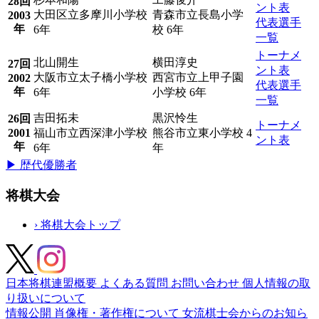
28回
ント表
大田区立多摩川小学校
青森市立長島小学
2003
代表選手
年
6年
校 6年
一覧
トーナメ
北山開生
横田淳史
27回
ント表
大阪市立太子橋小学校
西宮市立上甲子園
2002
代表選手
年
6年
小学校 6年
一覧
吉田拓未
黒沢怜生
26回
トーナメ
2001
福山市立西深津小学校
熊谷市立東小学校 4
ント表
年
6年
年
▶ 歴代優勝者
将棋大会
›
将棋大会トップ
日本将棋連盟概要
よくある質問
お問い合わせ
個人情報の取
り扱いについて
情報公開
肖像権・著作権について
女流棋士会からのお知ら