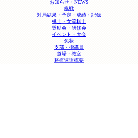
お知らせ・NEWS
棋戦
対局結果・予定・成績・記録
棋士・女流棋士
奨励会・研修会
イベント・大会
免状
支部・指導員
道場・教室
将棋連盟概要