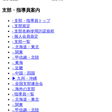
支部・指導員案内
›
支部・指導員トップ
›
支部規定
›
支部名称使用許諾規程
›
個人会員規定
›
支部一覧
–
北海道・東北
–
関東
–
甲信越・北陸
–
東海
–
近畿
–
中国・四国
▶
九州・沖縄
–
全国支部連合会
–
海外の支部
›
指導員一覧
–
北海道・東北
–
関東
–
甲信越・北陸