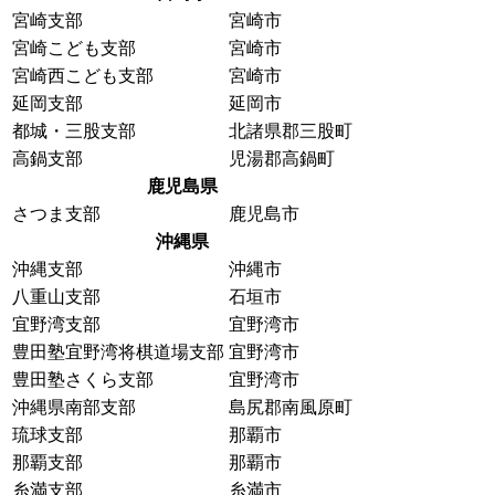
宮崎支部
宮崎市
宮崎こども支部
宮崎市
宮崎西こども支部
宮崎市
延岡支部
延岡市
都城・三股支部
北諸県郡三股町
高鍋支部
児湯郡高鍋町
鹿児島県
さつま支部
鹿児島市
沖縄県
沖縄支部
沖縄市
八重山支部
石垣市
宜野湾支部
宜野湾市
豊田塾宜野湾将棋道場支部
宜野湾市
豊田塾さくら支部
宜野湾市
沖縄県南部支部
島尻郡南風原町
琉球支部
那覇市
那覇支部
那覇市
糸満支部
糸満市