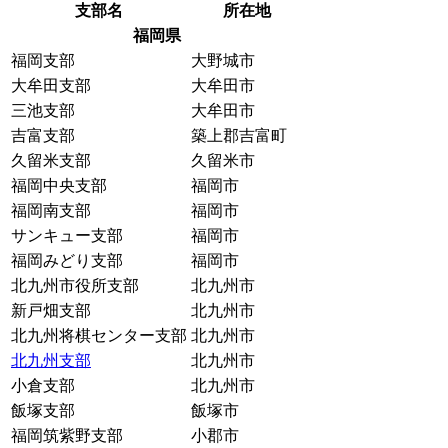
支部名
所在地
福岡県
福岡支部
大野城市
大牟田支部
大牟田市
三池支部
大牟田市
吉富支部
築上郡吉富町
久留米支部
久留米市
福岡中央支部
福岡市
福岡南支部
福岡市
サンキュー支部
福岡市
福岡みどり支部
福岡市
北九州市役所支部
北九州市
新戸畑支部
北九州市
北九州将棋センター支部
北九州市
北九州支部
北九州市
小倉支部
北九州市
飯塚支部
飯塚市
福岡筑紫野支部
小郡市