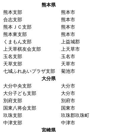
熊本県
熊本支部
熊本市
合志支部
熊本市
熊本ＪＣ支部
熊本市
熊本東支部
熊本市
くまもん支部
上益城郡
上天草棋友会支部
上天草市
玉名支部
玉名市
天草支部
天草市
七城ふれあいプラザ支部
菊池市
大分県
大分中央支部
大分市
大分子ども支部
大分市
別府支部
別府市
国東八将会支部
国東市
玖珠支部
玖珠郡玖珠町
中津支部
中津市
宮崎県