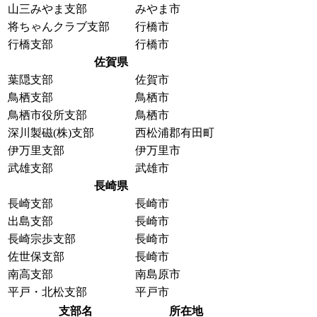
山三みやま支部
みやま市
将ちゃんクラブ支部
行橋市
行橋支部
行橋市
佐賀県
葉隠支部
佐賀市
鳥栖支部
鳥栖市
鳥栖市役所支部
鳥栖市
深川製磁(株)支部
西松浦郡有田町
伊万里支部
伊万里市
武雄支部
武雄市
長崎県
長崎支部
長崎市
出島支部
長崎市
長崎宗歩支部
長崎市
佐世保支部
長崎市
南高支部
南島原市
平戸・北松支部
平戸市
支部名
所在地