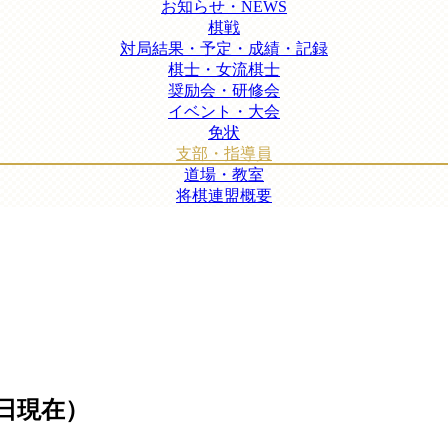
お知らせ・NEWS
棋戦
対局結果・予定・成績・記録
棋士・女流棋士
奨励会・研修会
イベント・大会
免状
支部・指導員
道場・教室
将棋連盟概要
1日現在）