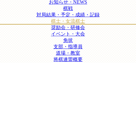
お知らせ・NEWS
棋戦
対局結果・予定・成績・記録
棋士・女流棋士
奨励会・研修会
イベント・大会
免状
支部・指導員
道場・教室
将棋連盟概要