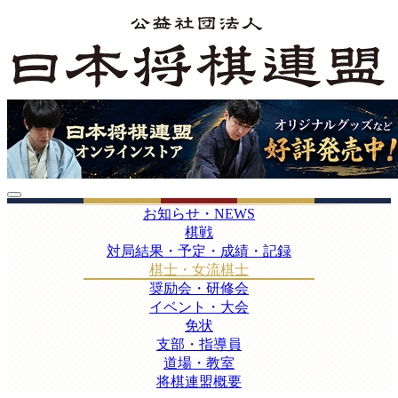
お知らせ・NEWS
棋戦
対局結果・予定・成績・記録
棋士・女流棋士
奨励会・研修会
イベント・大会
免状
支部・指導員
道場・教室
将棋連盟概要