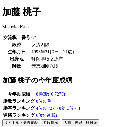
加藤 桃子
Momoko Kato
女流棋士番号
67
段位
女流四段
生年月日
1995年3月9日（31歳）
出身地
静岡県牧之原市
師匠
安恵照剛八段
加藤 桃子の今年度成績
今年度成績
8勝3敗(0.7273)
勝数ランキング
8位(8勝)
勝率ランキング
4位(0.727（8勝-3敗）)
連勝ランキング
6位(6連勝)
タイトル・優勝履歴
昇段履歴
大賞・表彰・役員歴