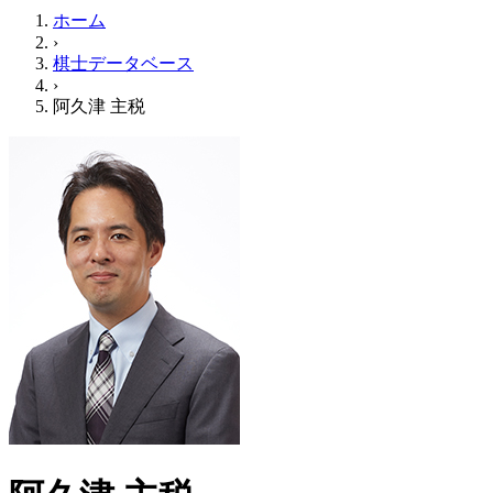
ホーム
›
棋士データベース
›
阿久津 主税