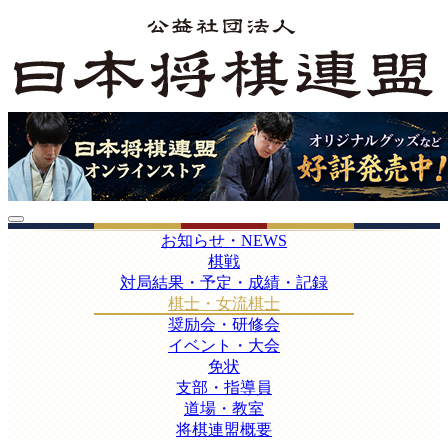
お知らせ・NEWS
棋戦
対局結果・予定・成績・記録
棋士・女流棋士
奨励会・研修会
イベント・大会
免状
支部・指導員
道場・教室
将棋連盟概要