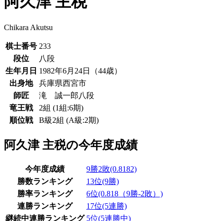
阿久津 主税
Chikara Akutsu
棋士番号
233
段位
八段
生年月日
1982年6月24日（44歳）
出身地
兵庫県西宮市
師匠
滝 誠一郎八段
竜王戦
2組
(1組:6期)
順位戦
B級2組
(A級:2期)
阿久津 主税の今年度成績
今年度成績
9勝2敗(0.8182)
勝数ランキング
13位(9勝)
勝率ランキング
6位(0.818（9勝-2敗）)
連勝ランキング
17位(5連勝)
継続中連勝ランキング
5位(5連勝中)