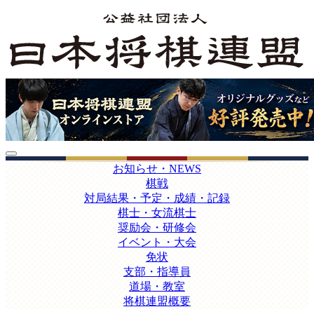
お知らせ・NEWS
棋戦
対局結果・予定・成績・記録
棋士・女流棋士
奨励会・研修会
イベント・大会
免状
支部・指導員
道場・教室
将棋連盟概要