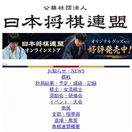
お知らせ・NEWS
棋戦
対局結果・予定・成績・記録
棋士・女流棋士
奨励会・研修会
イベント・大会
免状
支部・指導員
道場・教室
将棋連盟概要