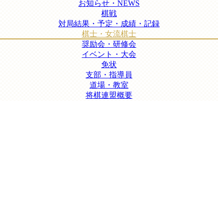
お知らせ・NEWS
棋戦
対局結果・予定・成績・記録
棋士・女流棋士
奨励会・研修会
イベント・大会
免状
支部・指導員
道場・教室
将棋連盟概要