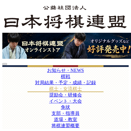
お知らせ・NEWS
棋戦
対局結果・予定・成績・記録
棋士・女流棋士
奨励会・研修会
イベント・大会
免状
支部・指導員
道場・教室
将棋連盟概要