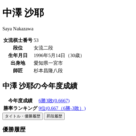
中澤 沙耶
Saya Nakazawa
女流棋士番号
53
段位
女流二段
生年月日
1996年5月14日（30歳）
出身地
愛知県一宮市
師匠
杉本昌隆八段
中澤 沙耶の今年度成績
今年度成績
6勝3敗(0.6667)
勝率ランキング
9位(0.667（6勝-3敗）)
タイトル・優勝履歴
昇段履歴
優勝履歴