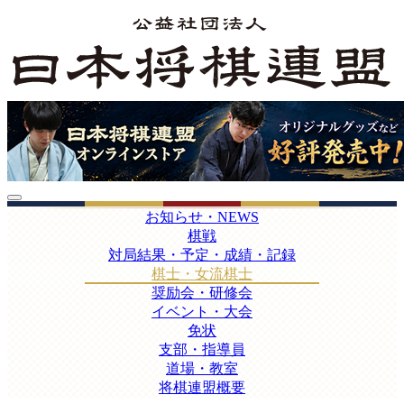
お知らせ・NEWS
棋戦
対局結果・予定・成績・記録
棋士・女流棋士
奨励会・研修会
イベント・大会
免状
支部・指導員
道場・教室
将棋連盟概要