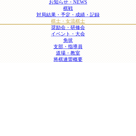
お知らせ・NEWS
棋戦
対局結果・予定・成績・記録
棋士・女流棋士
奨励会・研修会
イベント・大会
免状
支部・指導員
道場・教室
将棋連盟概要