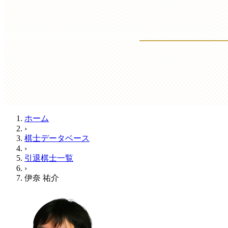
ホーム
›
棋士データベース
›
引退棋士一覧
›
伊奈 祐介