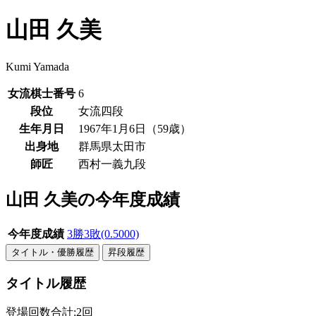
山田 久美
Kumi Yamada
女流棋士番号
6
段位
女流四段
生年月日
1967年1月6日（59歳）
出身地
群馬県太田市
師匠
西村一義九段
山田 久美の今年度成績
今年度成績
3勝3敗(0.5000)
タイトル・優勝履歴
昇段履歴
タイトル履歴
登場回数合計
:2回