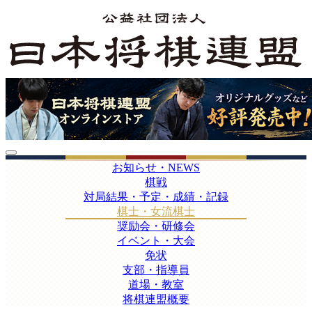
お知らせ・NEWS
棋戦
対局結果・予定・成績・記録
棋士・女流棋士
奨励会・研修会
イベント・大会
免状
支部・指導員
道場・教室
将棋連盟概要