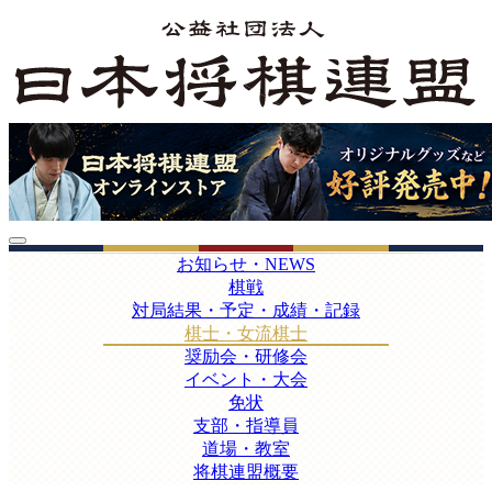
お知らせ・NEWS
棋戦
対局結果・予定・成績・記録
棋士・女流棋士
奨励会・研修会
イベント・大会
免状
支部・指導員
道場・教室
将棋連盟概要