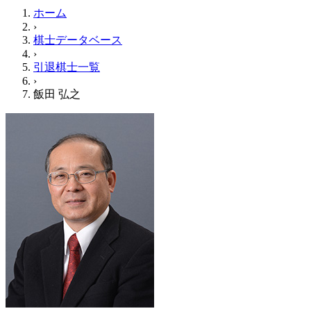
ホーム
›
棋士データベース
›
引退棋士一覧
›
飯田 弘之