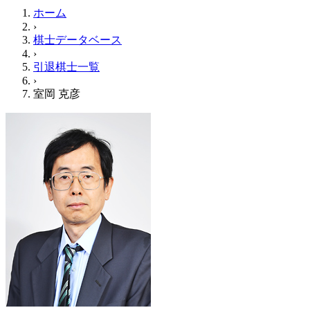
ホーム
›
棋士データベース
›
引退棋士一覧
›
室岡 克彦