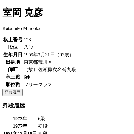
室岡 克彦
Katsuhiko Murooka
棋士番号
153
段位
八段
生年月日
1959年3月21日（67歳）
出身地
東京都荒川区
師匠
（故）佐瀬勇次名誉九段
竜王戦
6組
順位戦
フリークラス
昇段履歴
昇段履歴
1973年
6級
1977年
初段
1981年12月16日
四段