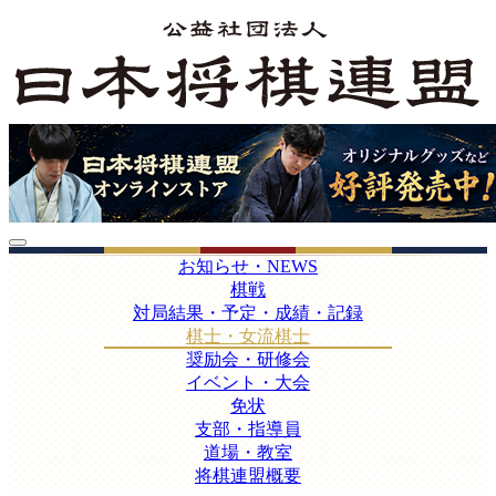
お知らせ・NEWS
棋戦
対局結果・予定・成績・記録
棋士・女流棋士
奨励会・研修会
イベント・大会
免状
支部・指導員
道場・教室
将棋連盟概要