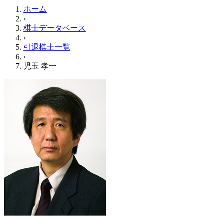
ホーム
›
棋士データベース
›
引退棋士一覧
›
児玉 孝一