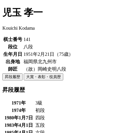
児玉 孝一
Kouichi Kodama
棋士番号
141
段位
八段
生年月日
1951年2月21日（75歳）
出身地
福岡県北九州市
師匠
（故）岡崎史明八段
昇段履歴
大賞・表彰・役員歴
昇段履歴
1971年
3級
1974年
初段
1980年1月7日
四段
1983年4月1日
五段
1985年4月1日
六段