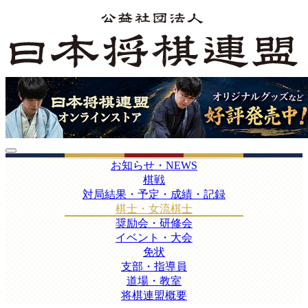
お知らせ・NEWS
棋戦
対局結果・予定・成績・記録
棋士・女流棋士
奨励会・研修会
イベント・大会
免状
支部・指導員
道場・教室
将棋連盟概要