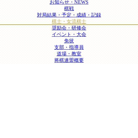
お知らせ・NEWS
棋戦
対局結果・予定・成績・記録
棋士・女流棋士
奨励会・研修会
イベント・大会
免状
支部・指導員
道場・教室
将棋連盟概要