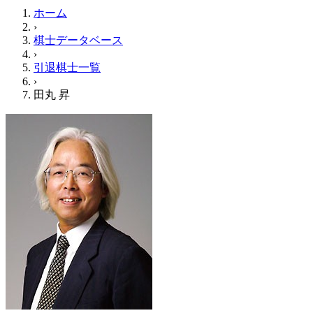
ホーム
›
棋士データベース
›
引退棋士一覧
›
田丸 昇