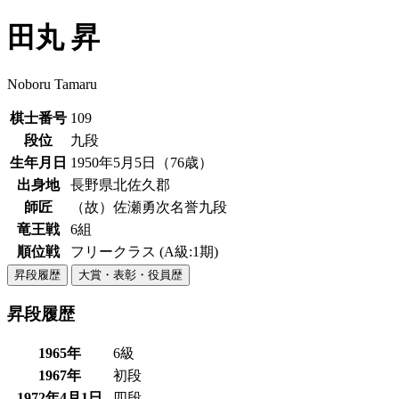
田丸 昇
Noboru Tamaru
棋士番号
109
段位
九段
生年月日
1950年5月5日（76歳）
出身地
長野県北佐久郡
師匠
（故）佐瀬勇次名誉九段
竜王戦
6組
順位戦
フリークラス
(A級:1期)
昇段履歴
大賞・表彰・役員歴
昇段履歴
1965年
6級
1967年
初段
1972年4月1日
四段