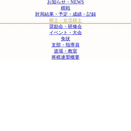
お知らせ・NEWS
棋戦
対局結果・予定・成績・記録
棋士・女流棋士
奨励会・研修会
イベント・大会
免状
支部・指導員
道場・教室
将棋連盟概要