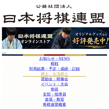
お知らせ・NEWS
棋戦
対局結果・予定・成績・記録
棋士・女流棋士
奨励会・研修会
イベント・大会
免状
支部・指導員
道場・教室
将棋連盟概要