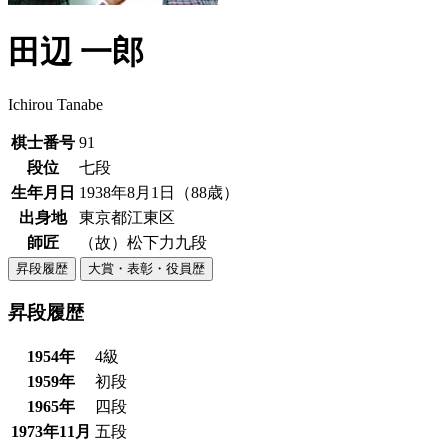
田辺 一郎
Ichirou Tanabe
棋士番号
91
段位
七段
生年月日
1938年8月1日（88歳）
出身地
東京都江東区
師匠
（故）松下力九段
昇段履歴
大賞・表彰・役員歴
昇段履歴
1954年
4級
1959年
初段
1965年
四段
1973年11月
五段