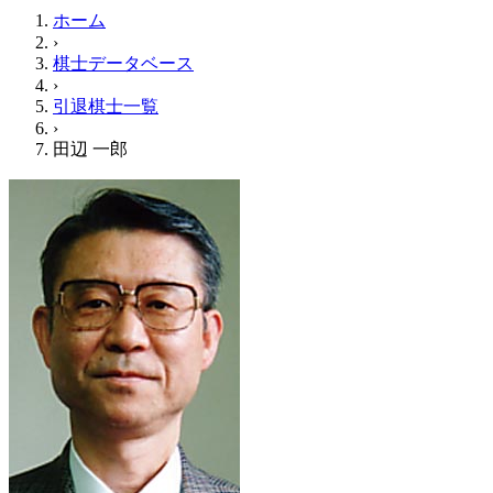
ホーム
›
棋士データベース
›
引退棋士一覧
›
田辺 一郎