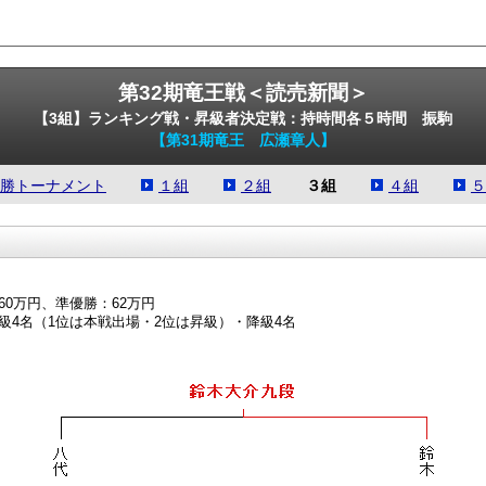
第32期竜王戦＜読売新聞＞
【3組】ランキング戦・昇級者決定戦：持時間各５時間 振駒
【第31期竜王 広瀬章人】
勝トーナメント
１組
２組
３組
４組
５
60万円、準優勝：62万円
級4名（1位は本戦出場・2位は昇級）・降級4名