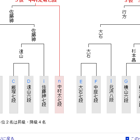
３位２名は昇級・降級４名
ジに戻る
この