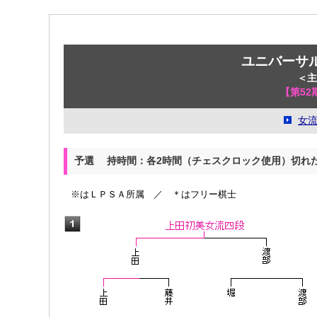
ユニバーサル
＜主
【第52
女
予選 持時間：各2時間（チェスクロック使用）切れた
※はＬＰＳＡ所属 ／ ＊はフリー棋士